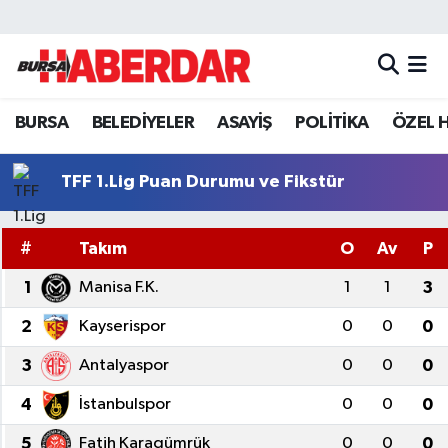
Hava Durumu
BURSA
BELEDİYELER
ASAYİŞ
POLİTİKA
ÖZEL 
Trafik Durumu
Süper Lig Puan Durumu ve Fikstür
TFF 1.Lig Puan Durumu ve Fikstür
Tüm Manşetler
#
Takım
O
Av
P
Son Dakika Haberleri
1
Manisa F.K.
1
1
3
2
Kayserispor
0
0
0
Haber Arşivi
3
Antalyaspor
0
0
0
4
İstanbulspor
0
0
0
5
Fatih Karagümrük
0
0
0