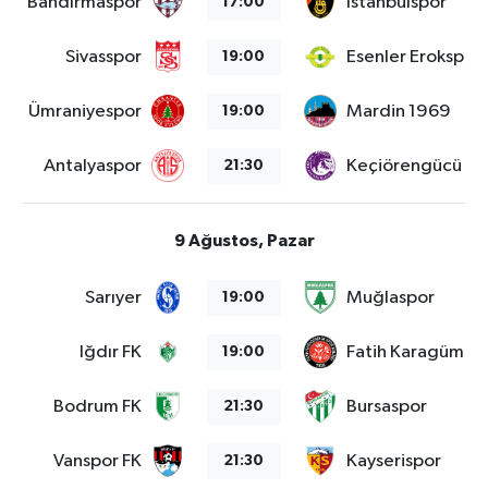
Bandırmaspor
İstanbulspor
17:00
Sivasspor
Esenler Erokspor
19:00
Ümraniyespor
Mardin 1969
19:00
Antalyaspor
Keçiörengücü
21:30
9 Ağustos, Pazar
Sarıyer
Muğlaspor
19:00
Iğdır FK
Fatih Karagümrü
19:00
Bodrum FK
Bursaspor
21:30
Vanspor FK
Kayserispor
21:30