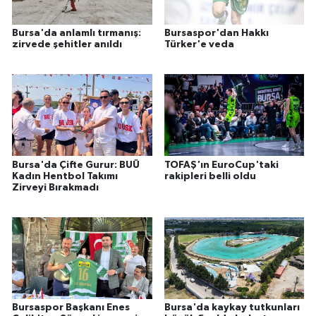
Bursa'da anlamlı tırmanış:
Bursaspor'dan Hakkı
zirvede şehitler anıldı
Türker'e veda
Bursa'da Çifte Gurur: BUÜ
TOFAŞ'ın EuroCup'taki
Kadın Hentbol Takımı
rakipleri belli oldu
Zirveyi Bırakmadı
Bursaspor Başkanı Enes
Bursa'da kaykay tutkunları