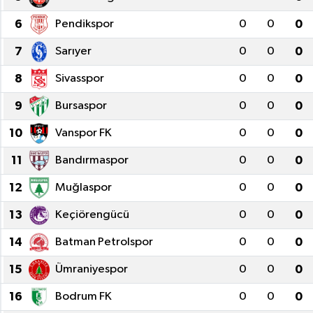
6
Pendikspor
0
0
0
7
Sarıyer
0
0
0
8
Sivasspor
0
0
0
9
Bursaspor
0
0
0
10
Vanspor FK
0
0
0
11
Bandırmaspor
0
0
0
12
Muğlaspor
0
0
0
13
Keçiörengücü
0
0
0
14
Batman Petrolspor
0
0
0
15
Ümraniyespor
0
0
0
16
Bodrum FK
0
0
0