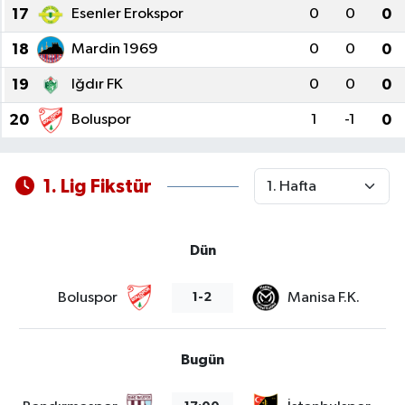
17
Esenler Erokspor
0
0
0
18
Mardin 1969
0
0
0
19
Iğdır FK
0
0
0
20
Boluspor
1
-1
0
1. Lig Fikstür
Dün
Boluspor
Manisa F.K.
1-2
Bugün