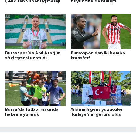
Çelik'ten Süper Lig mesajı
büyük finalde buluştu
Bursaspor’da Anıl Atağ’ın
Bursaspor'dan iki bomba
sözleşmesi uzatıldı
transfer!
Bursa'da futbol maçında
Yıldırımlı genç yüzücüler
hakeme yumruk
Türkiye'nin gururu oldu