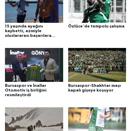
15 yaşında ayağını
Özlüce'de tempolu çalışma
kaybetti, azmiyle
uluslararası başarılara
ulaştı
Bursaspor ve İnallar
Bursaspor-Shakhtar maçı
Otomotiv iş birliğini
kapalı gişeye koşuyor
resmileştirdi