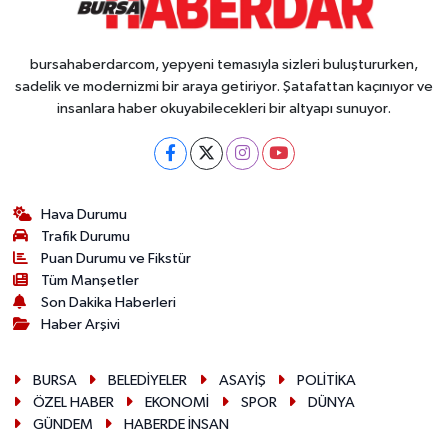
bursahaberdarcom, yepyeni temasıyla sizleri buluştururken,
sadelik ve modernizmi bir araya getiriyor. Şatafattan kaçınıyor ve
insanlara haber okuyabilecekleri bir altyapı sunuyor.
Hava Durumu
Trafik Durumu
Puan Durumu ve Fikstür
Tüm Manşetler
Son Dakika Haberleri
Haber Arşivi
BURSA
BELEDİYELER
ASAYİŞ
POLİTİKA
ÖZEL HABER
EKONOMİ
SPOR
DÜNYA
GÜNDEM
HABERDE İNSAN