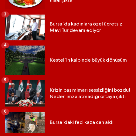
hileli çıktı!
3
Bursa'da kadınlara özel ücretsiz
Mavi Tur devam ediyor
4
Kestel'in kalbinde büyük dönüşüm
5
Krizin baş mimarı sessizliğini bozdu!
Neden imza atmadığı ortaya çıktı
6
Bursa'daki feci kaza can aldı