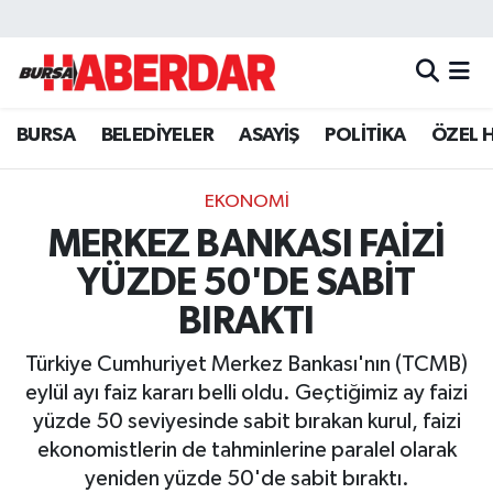
Hava Durumu
BURSA
BELEDİYELER
ASAYİŞ
POLİTİKA
ÖZEL 
Trafik Durumu
Süper Lig Puan Durumu ve Fikstür
EKONOMİ
MERKEZ BANKASI FAİZİ
Tüm Manşetler
YÜZDE 50'DE SABİT
Son Dakika Haberleri
BIRAKTI
Türkiye Cumhuriyet Merkez Bankası'nın (TCMB)
Haber Arşivi
eylül ayı faiz kararı belli oldu. Geçtiğimiz ay faizi
yüzde 50 seviyesinde sabit bırakan kurul, faizi
ekonomistlerin de tahminlerine paralel olarak
yeniden yüzde 50'de sabit bıraktı.