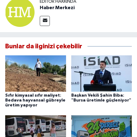
EDITÖR HAKKINDA
Haber Merkezi
Bunlar da ilginizi çekebilir
Sıfır kimyasal sıfır maliyet:
Başkan Vekili Şahin Biba:
Bedava hayvansal gübreyle
"Bursa üretimle güçleniyor"
üretim yapıyor