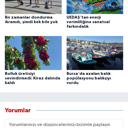
Bir zamanlar dondurma
UEDAŞ'tan enerji
ikramdı, şimdi kek bile yok
verimliliğine sanatsal
farkındalık
Bolluk üreticiyi
Bursa'da azalan balık
sevindirmedi: Kiraz dalında
popülasyonu balıkçıyı
kaldı
vurdu
Yorumlar