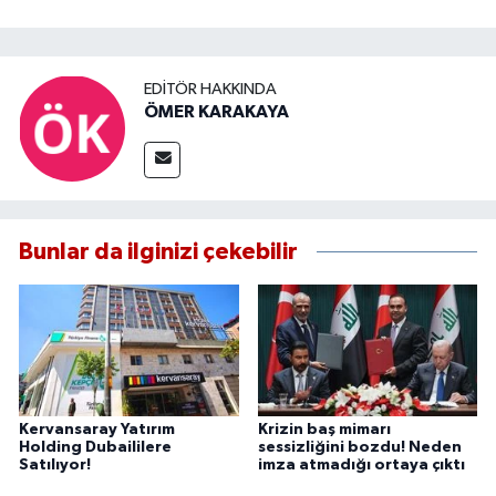
EDITÖR HAKKINDA
ÖMER KARAKAYA
Bunlar da ilginizi çekebilir
Kervansaray Yatırım
Krizin baş mimarı
Holding Dubaililere
sessizliğini bozdu! Neden
Satılıyor!
imza atmadığı ortaya çıktı