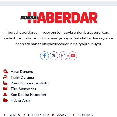
bursahaberdarcom, yepyeni temasıyla sizleri buluştururken,
sadelik ve modernizmi bir araya getiriyor. Şatafattan kaçınıyor ve
insanlara haber okuyabilecekleri bir altyapı sunuyor.
Hava Durumu
Trafik Durumu
Puan Durumu ve Fikstür
Tüm Manşetler
Son Dakika Haberleri
Haber Arşivi
BURSA
BELEDİYELER
ASAYİŞ
POLİTİKA