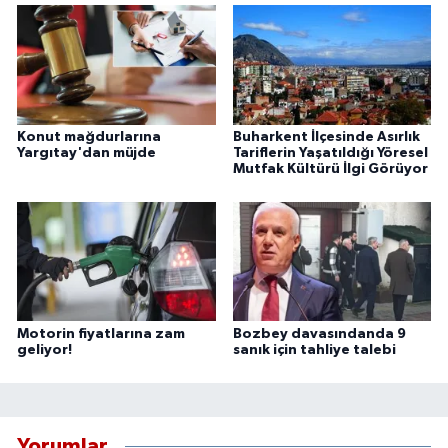
Konut mağdurlarına
Buharkent İlçesinde Asırlık
Yargıtay'dan müjde
Tariflerin Yaşatıldığı Yöresel
Mutfak Kültürü İlgi Görüyor
Motorin fiyatlarına zam
Bozbey davasındanda 9
geliyor!
sanık için tahliye talebi
Yorumlar