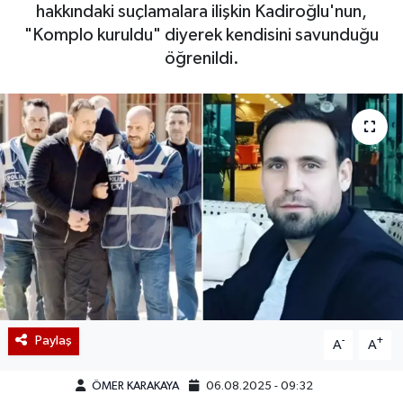
hakkındaki suçlamalara ilişkin Kadiroğlu'nun,
"Komplo kuruldu" diyerek kendisini savunduğu
öğrenildi.
Paylaş
-
+
A
A
ÖMER KARAKAYA
06.08.2025 - 09:32