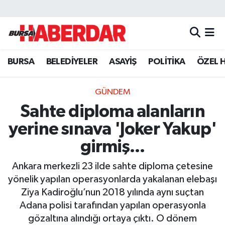
Hava Durumu
BURSA
BELEDİYELER
ASAYİŞ
POLİTİKA
ÖZEL 
Trafik Durumu
Süper Lig Puan Durumu ve Fikstür
GÜNDEM
Sahte diploma alanların
Tüm Manşetler
yerine sınava 'Joker Yakup'
Son Dakika Haberleri
girmiş...
Ankara merkezli 23 ilde sahte diploma çetesine
Haber Arşivi
yönelik yapılan operasyonlarda yakalanan elebaşı
Ziya Kadiroğlu’nun 2018 yılında aynı suçtan
Adana polisi tarafından yapılan operasyonla
gözaltına alındığı ortaya çıktı. O dönem