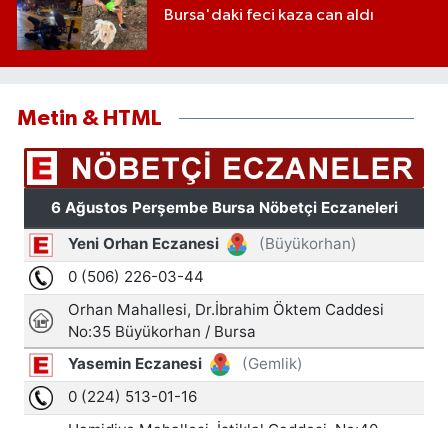
Bursa'daki feci kaza can aldı
Metin & HTML