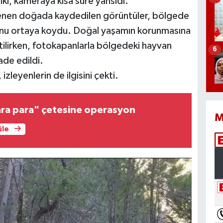
ilki, kameraya kısa süre yansıdı.
etlenen doğada kaydedilen görüntüler, bölgede
ğunu ortaya koydu. Doğal yaşamın korunmasına
rtilirken, fotokapanlarla bölgedeki hayvan
6
ade edildi.
zleyenlerin de ilgisini çekti.
ara para" çetesine operasyon
M
üle