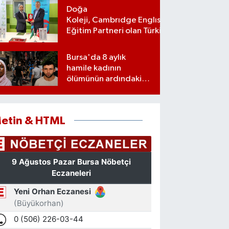
Doğa
Koleji, Cambrıdge Englısh Platınum
Eğitim Partneri olan Türkiye’deki ilk
ve tek eğitim kurumu oldu
Bursa'da 8 aylık
hamile kadının
ölümünün ardındaki
şok gerçek
etin & HTML