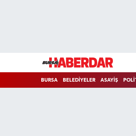
Hava Durumu
Trafik Durumu
Süper Lig Puan Durumu ve Fikstür
Tüm Manşetler
BURSA
BELEDİYELER
ASAYİŞ
POLİ
Son Dakika Haberleri
Haber Arşivi