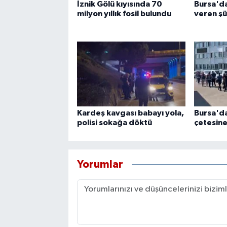
İznik Gölü kıyısında 70
Bursa'da
milyon yıllık fosil bulundu
veren şü
Kardeş kavgası babayı yola,
Bursa'da
polisi sokağa döktü
çetesin
Yorumlar