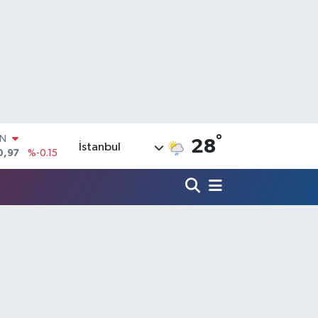
°
R
28
İstanbul
36
%0.18
10
%0.32
İN
11
%0.38
ALTIN
55
%0
00
9
%-14
IN
0,97
%-0.15