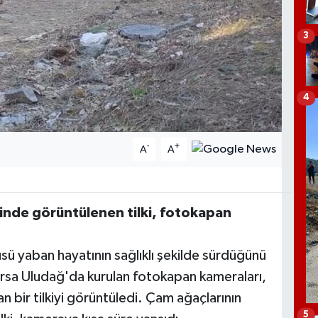
3
4
-
+
A
A
inde görüntülenen tilki, fotokapan
ü yaban hayatının sağlıklı şekilde sürdüğünü
ursa Uludağ'da kurulan fotokapan kameraları,
bir tilkiyi görüntüledi. Çam ağaçlarının
5