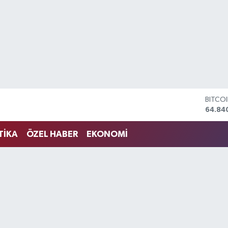
DOLA
47,74
EURO
55,25
TİKA
ÖZEL HABER
EKONOMİ
STERL
64,48
GRAM 
6660.
BİST1
13.77
BITCO
64.84