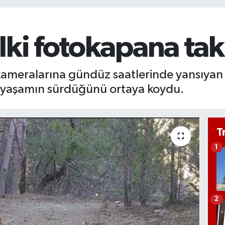
lki fotokapana takı
meralarına gündüz saatlerinde yansıyan t
al yaşamın sürdüğünü ortaya koydu.
T
1
2