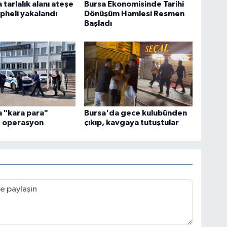
 tarlalık alanı ateşe
Bursa Ekonomisinde Tarihi
pheli yakalandı
Dönüşüm Hamlesi Resmen
Başladı
 "kara para"
Bursa'da gece kulubünden
e operasyon
çıkıp, kavgaya tutuştular