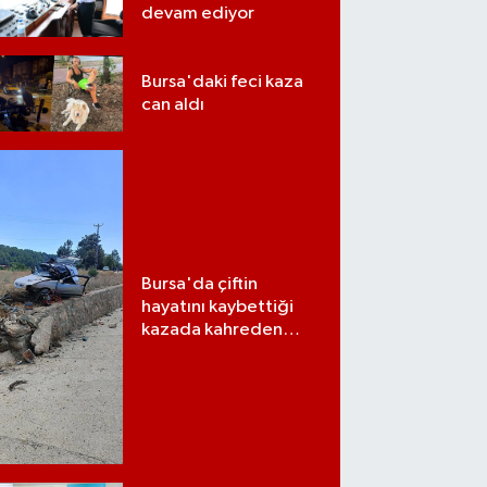
devam ediyor
Bursa'daki feci kaza
can aldı
Bursa'da çiftin
hayatını kaybettiği
kazada kahreden
detay