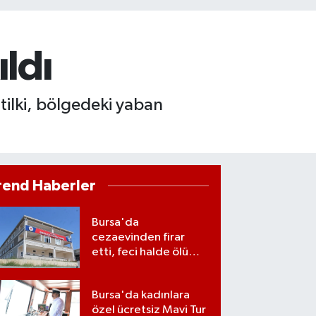
ldı
ilki, bölgedeki yaban
rend Haberler
Bursa'da
cezaevinden firar
etti, feci halde ölü
bulundu
Bursa'da kadınlara
özel ücretsiz Mavi Tur