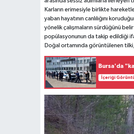
arasında sessiz adımlarla ilerleyen t
Karların erimesiyle birlikte harek
yaban hayatının canlılığını korudu
yönelik çalışmaların sürdüğünü beli
popülasyonunun da takip edildiği if
Doğal ortamında görüntülenen tilki, i
Bursa'da "k
İçeriği Görünt