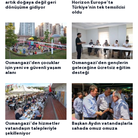
artık doğaya değil geri
Horizon Europe’ta
dönüşüme gidiyor
Türkiye’nin tek temsilcisi
oldu
Osmangazi’den çocuklar
Osmangazi’den gençlerin
için yeni ve güvenli yaşam
geleceğine ücretsiz eğitim
alanı
desteği
Osmangazi'de hizmetler
Başkan Aydın vatandaşlarla
vatandaşın talepleriyle
sahada omuz omuza
şekilleniyor