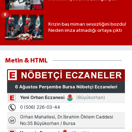
6
Krizin baş mimarı sessizliğini bozdu!
Neden imza atmadığı ortaya çıktı
Metin & HTML