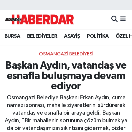
Hava Durumu
BURSA
BELEDİYELER
ASAYİŞ
POLİTİKA
ÖZEL 
Trafik Durumu
Süper Lig Puan Durumu ve Fikstür
OSMANGAZİ BELEDİYESİ
Başkan Aydın, vatandaş ve
Tüm Manşetler
esnafla buluşmaya devam
Son Dakika Haberleri
ediyor
Osmangazi Belediye Başkanı Erkan Aydın, cuma
Haber Arşivi
namazı sonrası, mahalle ziyaretlerini sürdürerek
vatandaş ve esnafla bir araya geldi. Başkan
Aydın, "Bir mahallenin sorununa çözüm bulmak ya
da bir vatandaşımızın sıkıntısını gidermek, bizler