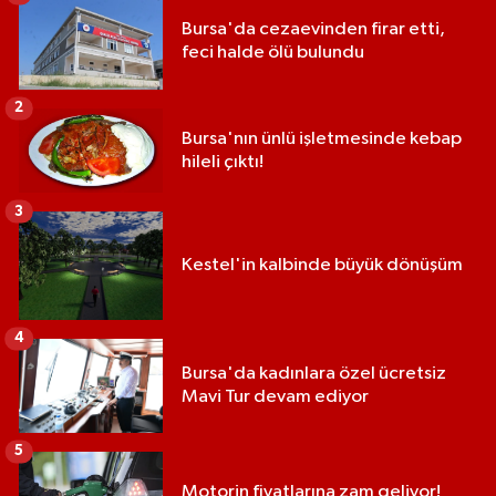
Bursa'da cezaevinden firar etti,
feci halde ölü bulundu
2
Bursa'nın ünlü işletmesinde kebap
hileli çıktı!
3
Kestel'in kalbinde büyük dönüşüm
4
Bursa'da kadınlara özel ücretsiz
Mavi Tur devam ediyor
5
Motorin fiyatlarına zam geliyor!