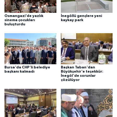
Osmangazi’de yazlık
İnegöllü gençlere yeni
sinema çocukları
kaykay park
buluşturdu
Bursa'da CHP'li belediye
Başkan Taban'dan
başkanı kalmadı
Büyükşehir'e teşekkür:
İnegöl'de sorunlar
çözülüyor