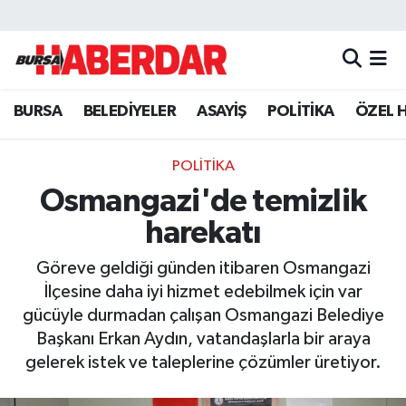
Hava Durumu
BURSA
BELEDİYELER
ASAYİŞ
POLİTİKA
ÖZEL 
Trafik Durumu
Süper Lig Puan Durumu ve Fikstür
POLİTİKA
Osmangazi'de temizlik
Tüm Manşetler
harekatı
Son Dakika Haberleri
Göreve geldiği günden itibaren Osmangazi
İlçesine daha iyi hizmet edebilmek için var
Haber Arşivi
gücüyle durmadan çalışan Osmangazi Belediye
Başkanı Erkan Aydın, vatandaşlarla bir araya
gelerek istek ve taleplerine çözümler üretiyor.