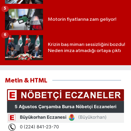
5
Motorin fiyatlarına zam geliyor!
6
Krizin baş mimarı sessizliğini bozdu!
Neden imza atmadığı ortaya çıktı
Metin & HTML