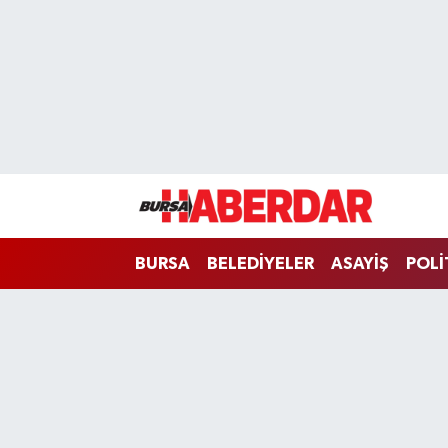
Hava Durumu
Trafik Durumu
Süper Lig Puan Durumu ve Fikstür
Tüm Manşetler
BURSA
BELEDİYELER
ASAYİŞ
POLİ
Son Dakika Haberleri
Haber Arşivi