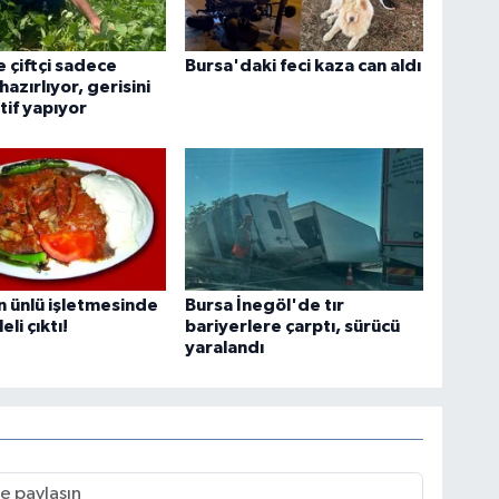
 çiftçi sadece
Bursa'daki feci kaza can aldı
 hazırlıyor, gerisini
if yapıyor
n ünlü işletmesinde
Bursa İnegöl'de tır
eli çıktı!
bariyerlere çarptı, sürücü
yaralandı