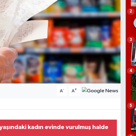
2
3
4
-
+
A
A
5
yaşındaki kadın evinde vurulmuş halde