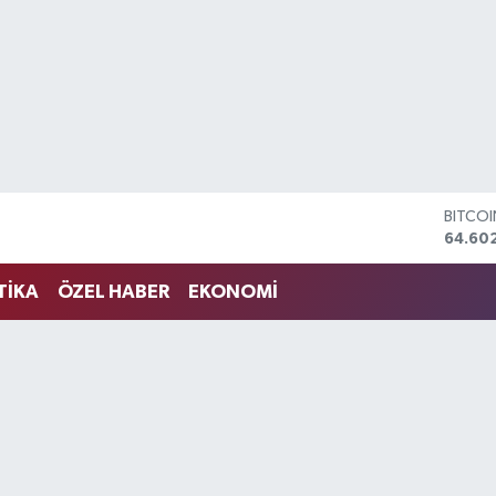
BITCO
64.60
DOLA
47,59
TİKA
ÖZEL HABER
EKONOMİ
EURO
55,07
STERLİ
64,24
GRAM 
6518.2
BİST1
13.703