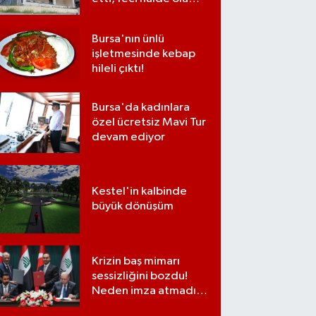
bulundu
Bursa'nın ünlü
işletmesinde kebap
hileli çıktı!
Bursa'da kadınlara
özel ücretsiz Mavi Tur
devam ediyor
Kestel'in kalbinde
büyük dönüşüm
Krizin baş mimarı
sessizliğini bozdu!
Neden imza atmadığı
ortaya çıktı