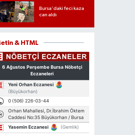
Bursa'daki feci kaza
can aldı
etin & HTML