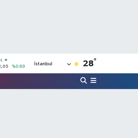
°
IN
28
İstanbul
2,05
%0.69
R
86
%0.06
00
%0.1
N
38
%0.21
ALTIN
3
%0.39
00
%0