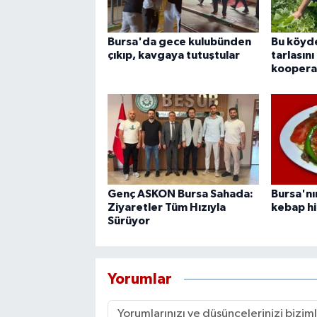
Bursa'da gece kulubünden
Bu köyde
çıkıp, kavgaya tutuştular
tarlasını
kooperat
Genç ASKON Bursa Sahada:
Bursa'nı
Ziyaretler Tüm Hızıyla
kebap hil
Sürüyor
Yorumlar