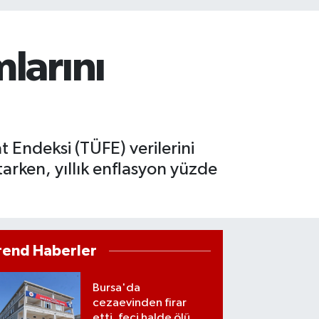
larını
at Endeksi (TÜFE) verilerini
arken, yıllık enflasyon yüzde
rend Haberler
Bursa'da
cezaevinden firar
etti, feci halde ölü