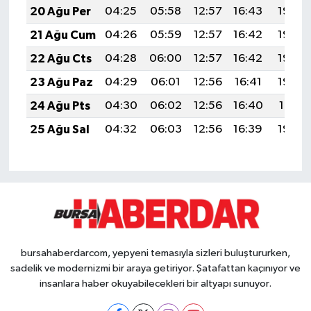
20 Ağu Per
04:25
05:58
12:57
16:43
19:46
21 Ağu Cum
04:26
05:59
12:57
16:42
19:45
22 Ağu Cts
04:28
06:00
12:57
16:42
19:44
23 Ağu Paz
04:29
06:01
12:56
16:41
19:42
24 Ağu Pts
04:30
06:02
12:56
16:40
19:41
25 Ağu Sal
04:32
06:03
12:56
16:39
19:39
bursahaberdarcom, yepyeni temasıyla sizleri buluştururken,
sadelik ve modernizmi bir araya getiriyor. Şatafattan kaçınıyor ve
insanlara haber okuyabilecekleri bir altyapı sunuyor.