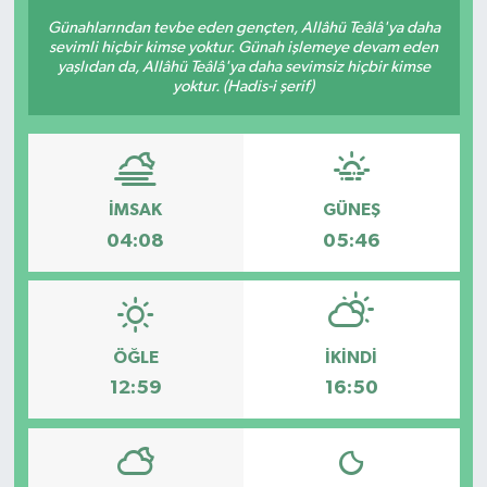
Günahlarından tevbe eden gençten, Allâhü Teâlâ'ya daha
sevimli hiçbir kimse yoktur. Günah işlemeye devam eden
yaşlıdan da, Allâhü Teâlâ'ya daha sevimsiz hiçbir kimse
yoktur. (Hadis-i şerif)
İMSAK
GÜNEŞ
04:08
05:46
ÖĞLE
İKINDI
12:59
16:50