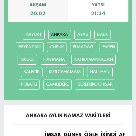
AKŞAM
YATSI
20:02
21:34
AKYURT
ANKARA
AYAŞ
BALA
BEYPAZARI
CUBUK
ELMADAĞ
EVREN
GÜDÜL
HAYMANA
KAHRAMANKAZAN
KALECİK
KIZILCAHAMAM
NALLIHAN
POLATLI
ÇAMLIDERE
ŞEREFLİKOÇHİSAR
ANKARA AYLIK NAMAZ VAKITLERI
İMSAK
GÜNEŞ
ÖĞLE
İKINDI
AKŞA