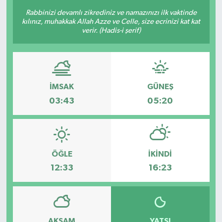
Rabbinizi devamlı zikrediniz ve namazınızı ilk vaktinde
kılınız, muhakkak Allah Azze ve Celle, size ecrinizi kat kat
verir. (Hadis-i şerif)
İMSAK
GÜNEŞ
03:43
05:20
ÖĞLE
İKINDI
12:33
16:23
AKŞAM
YATSI