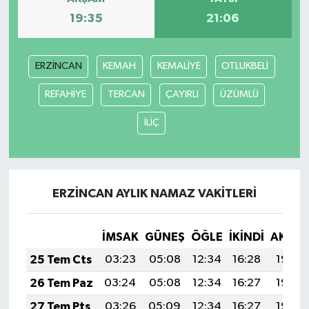
19:35
21:06
ERZİNCAN
KEMAH
KEMALİYE
OTLUKBELİ
REFAHİYE
TERCAN
ÇAYIRLI
ÜZÜMLÜ
İLİÇ
ERZİNCAN AYLIK NAMAZ VAKITLERI
İMSAK
GÜNEŞ
ÖĞLE
İKINDI
AKŞA
25 Tem Cts
03:23
05:08
12:34
16:28
19:50
26 Tem Paz
03:24
05:08
12:34
16:27
19:49
27 Tem Pts
03:26
05:09
12:34
16:27
19:48