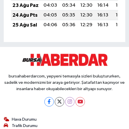
23 Ağu Paz
04:03
05:34
12:30
16:14
19:15
24 Ağu Pts
04:05
05:35
12:30
16:13
19:14
25 Ağu Sal
04:06
05:36
12:29
16:13
19:12
bursahaberdarcom, yepyeni temasıyla sizleri buluştururken,
sadelik ve modernizmi bir araya getiriyor. Şatafattan kaçınıyor ve
insanlara haber okuyabilecekleri bir altyapı sunuyor.
Hava Durumu
Trafik Durumu