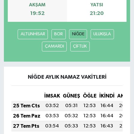
AKŞAM
YATSI
19:52
21:20
ALTUNHİSAR
BOR
NİĞDE
ULUKIŞLA
ÇAMARDI
ÇİFTLİK
NİĞDE AYLIK NAMAZ VAKITLERI
İMSAK
GÜNEŞ
ÖĞLE
İKINDI
AKŞA
25 Tem Cts
03:52
05:31
12:53
16:44
20:04
26 Tem Paz
03:53
05:32
12:53
16:44
20:04
27 Tem Pts
03:54
05:33
12:53
16:43
20:03