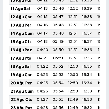
10 Ağu Pts
04:12
05:45
12:52
16:39
19:49
11 Ağu Sal
04:13
05:46
12:52
16:39
19:48
12 Ağu Çar
04:15
05:47
12:51
16:38
19:46
13 Ağu Per
04:16
05:48
12:51
16:38
19:45
14 Ağu Cum
04:17
05:48
12:51
16:37
19:44
15 Ağu Cts
04:18
05:49
12:51
16:37
19:43
16 Ağu Paz
04:20
05:50
12:51
16:36
19:41
17 Ağu Pts
04:21
05:51
12:51
16:36
19:40
18 Ağu Sal
04:22
05:52
12:50
16:35
19:39
19 Ağu Çar
04:23
05:53
12:50
16:34
19:37
20 Ağu Per
04:25
05:54
12:50
16:34
19:36
21 Ağu Cum
04:26
05:54
12:50
16:33
19:35
22 Ağu Cts
04:27
05:55
12:49
16:33
19:33
23 Ağu Paz
04:28
05:56
12:49
16:32
19:32