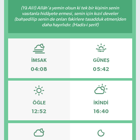
(Yâ Ali!) Allâh'a yemin olsun ki tek bir kişinin senin
vasıtanla hidâyete ermesi, senin için kızıl develer
(bahşedilip senin de onları fakirlere tasadduk etmen)den
daha hayırlıdır. (Hadis-i şerif)
İMSAK
GÜNEŞ
04:08
05:42
ÖĞLE
İKINDI
12:52
16:40