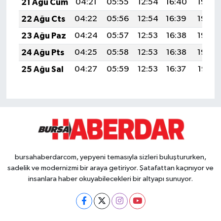
21 Ağu Cum
04:21
05:55
12:54
16:40
19:43
22 Ağu Cts
04:22
05:56
12:54
16:39
19:42
23 Ağu Paz
04:24
05:57
12:53
16:38
19:40
24 Ağu Pts
04:25
05:58
12:53
16:38
19:39
25 Ağu Sal
04:27
05:59
12:53
16:37
19:37
bursahaberdarcom, yepyeni temasıyla sizleri buluştururken,
sadelik ve modernizmi bir araya getiriyor. Şatafattan kaçınıyor ve
insanlara haber okuyabilecekleri bir altyapı sunuyor.