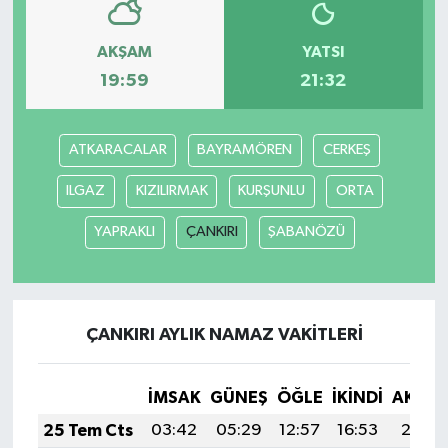
AKŞAM
YATSI
19:59
21:32
ATKARACALAR
BAYRAMÖREN
CERKEŞ
ILGAZ
KIZILIRMAK
KURŞUNLU
ORTA
YAPRAKLI
ÇANKIRI
ŞABANÖZÜ
ÇANKIRI AYLIK NAMAZ VAKITLERI
İMSAK
GÜNEŞ
ÖĞLE
İKINDI
AKŞA
25 Tem Cts
03:42
05:29
12:57
16:53
20:15