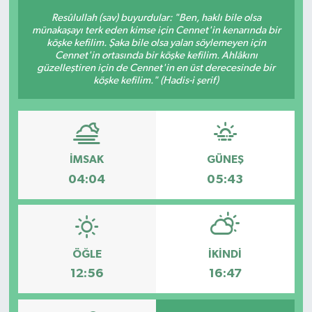
Resûlullah (sav) buyurdular: "Ben, haklı bile olsa
münakaşayı terk eden kimse için Cennet'in kenarında bir
köşke kefilim. Şaka bile olsa yalan söylemeyen için
Cennet'in ortasında bir köşke kefilim. Ahlâkını
güzelleştiren için de Cennet'in en üst derecesinde bir
köşke kefilim." (Hadis-i şerif)
İMSAK
GÜNEŞ
04:04
05:43
ÖĞLE
İKINDI
12:56
16:47