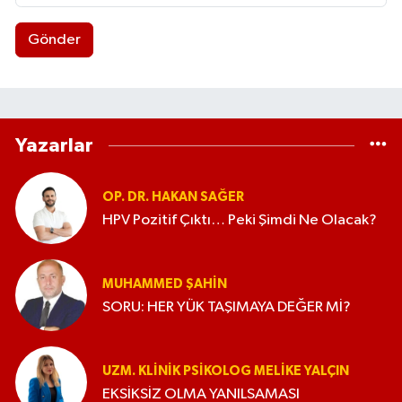
Gönder
Yazarlar
OP. DR. HAKAN SAĞER
HPV Pozitif Çıktı… Peki Şimdi Ne Olacak?
MUHAMMED ŞAHIN
SORU: HER YÜK TAŞIMAYA DEĞER Mİ?
UZM. KLINIK PSIKOLOG MELIKE YALÇIN
EKSİKSİZ OLMA YANILSAMASI