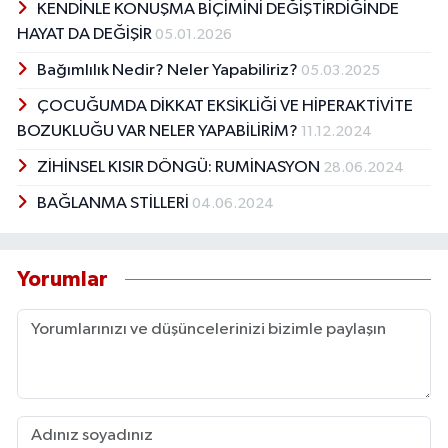
KENDİNLE KONUŞMA BİÇİMİNİ DEĞİŞTİRDİĞİNDE
HAYAT DA DEĞİŞİR
05.01.2026
Bağımlılık Nedir? Neler Yapabiliriz?
05.03.2025
ÇOCUĞUMDA DİKKAT EKSİKLİĞİ VE HİPERAKTİVİTE
BOZUKLUĞU VAR NELER YAPABİLİRİM?
11.12.2024
ZİHİNSEL KISIR DÖNGÜ: RUMİNASYON
28.06.2024
BAĞLANMA STİLLERİ
04.06.2024
Yorumlar