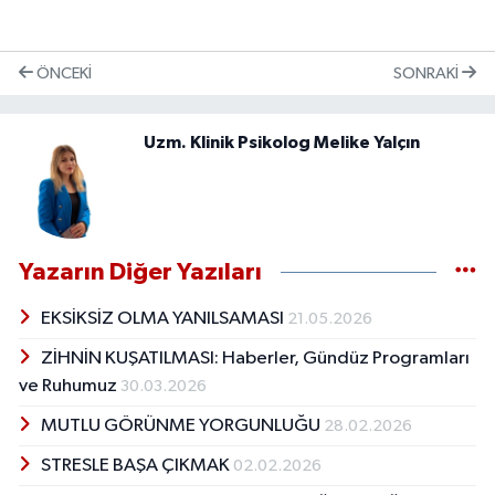
ÖNCEKI
SONRAKI
Uzm. Klinik Psikolog Melike Yalçın
Yazarın Diğer Yazıları
EKSİKSİZ OLMA YANILSAMASI
21.05.2026
ZİHNİN KUŞATILMASI: Haberler, Gündüz Programları
ve Ruhumuz
30.03.2026
MUTLU GÖRÜNME YORGUNLUĞU
28.02.2026
STRESLE BAŞA ÇIKMAK
02.02.2026