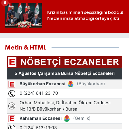
6
Krizin baş mimarı sessizliğini bozdu!
Neden imza atmadığı ortaya çıktı
Metin & HTML