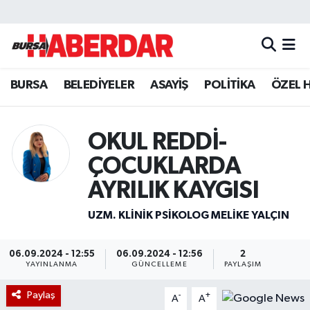
Hava Durumu
BURSA
BELEDİYELER
ASAYİŞ
POLİTİKA
ÖZEL 
Trafik Durumu
Süper Lig Puan Durumu ve Fikstür
OKUL REDDİ-
Tüm Manşetler
ÇOCUKLARDA
AYRILIK KAYGISI
Son Dakika Haberleri
UZM. KLINIK PSIKOLOG MELIKE YALÇIN
Haber Arşivi
06.09.2024 - 12:55
06.09.2024 - 12:56
2
YAYINLANMA
GÜNCELLEME
PAYLAŞIM
Paylaş
-
+
A
A