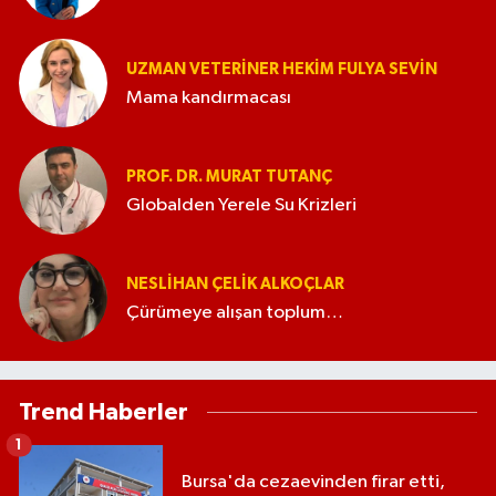
UZMAN VETERINER HEKIM FULYA SEVİN
Mama kandırmacası
PROF. DR. MURAT TUTANÇ
Globalden Yerele Su Krizleri
NESLIHAN ÇELIK ALKOÇLAR
Çürümeye alışan toplum…
Trend Haberler
1
Bursa'da cezaevinden firar etti,