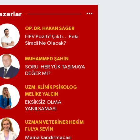
azarlar
OP. DR. HAKAN SAĞER
HPV Pozitif Çıktı… Peki
Şimdi Ne Olacak?
MUHAMMED ŞAHIN
SORU: HER YÜK TAŞIMAYA
DEĞER Mİ?
UZM. KLINIK PSIKOLOG
MELIKE YALÇIN
EKSİKSİZ OLMA
YANILSAMASI
UZMAN VETERINER HEKIM
FULYA SEVİN
Mama kandırmacası