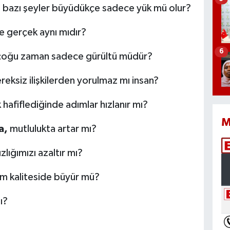
 bazı şeyler büyüdükçe sadece yük mü olur?
e gerçek aynı mıdır?
6
çoğu zaman sadece gürültü müdür?
eksiz ilişkilerden yorulmaz mı insan?
 hafiflediğinde adımlar hızlanır mı?
M
a,
mutlulukta artar mı?
zlığımızı azaltır mı?
m kaliteside büyür mü?
ı?