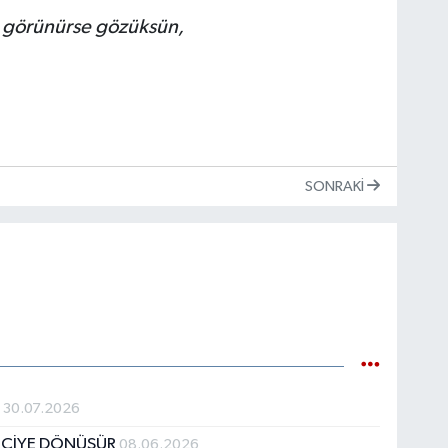
i görünürse gözüksün,
SONRAKI
?
30.07.2026
YECİYE DÖNÜŞÜR
08.06.2026