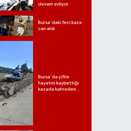
devam ediyor
Bursa'daki feci kaza
can aldı
Bursa'da çiftin
hayatını kaybettiği
kazada kahreden
detay