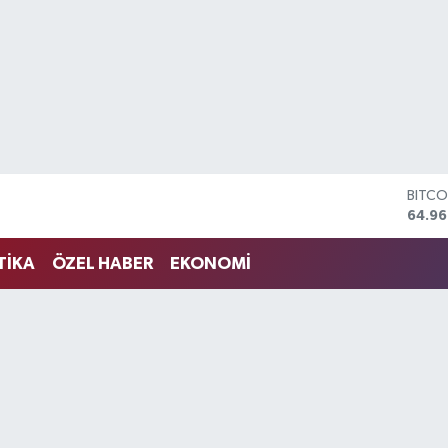
BITCO
64.96
DOLA
47,74
EURO
55,25
TİKA
ÖZEL HABER
EKONOMİ
STERL
64,48
GRAM
6660
BİST1
13.77