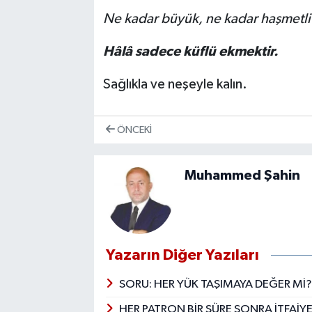
Ne kadar büyük, ne kadar haşmetl
Hâlâ sadece küflü ekmektir.
Sağlıkla ve neşeyle kalın.
ÖNCEKI
Muhammed Şahin
Yazarın Diğer Yazıları
SORU: HER YÜK TAŞIMAYA DEĞER Mİ
HER PATRON BİR SÜRE SONRA İTFAİ