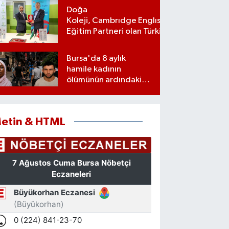
Doğa
Koleji, Cambrıdge Englısh Platınum
Eğitim Partneri olan Türkiye’deki ilk
ve tek eğitim kurumu oldu
Bursa'da 8 aylık
hamile kadının
ölümünün ardındaki
şok gerçek
etin & HTML