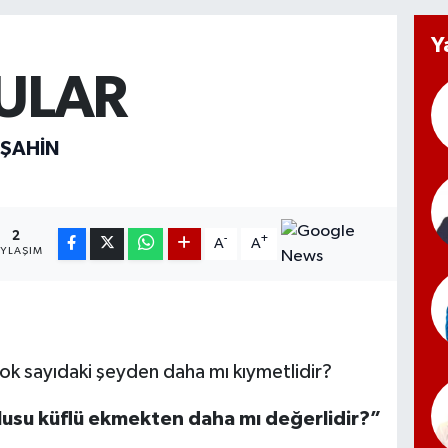
Y
ULAR
ŞAHIN
2
-
+
A
A
AYLAŞIM
çok sayıdaki şeyden daha mı kıymetlidir?
lusu küflü ekmekten daha mı değerlidir?”