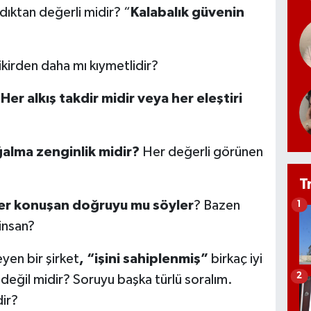
ıdıktan değerli midir? “
Kalabalık güvenin
fikirden daha mı kıymetlidir?
“
Her alkış takdir midir veya her eleştiri
alma zenginlik midir?
Her değerli görünen
T
er konuşan doğruyu mu söyler
? Bazen
1
insan?
yen bir şirket
, “işini sahiplenmiş”
birkaç iyi
2
m değil midir? Soruyu başka türlü soralım.
dir?