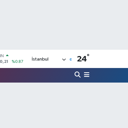
IN
0,21
%0.87
°
R
24
İstanbul
36
%0.18
10
%0.32
İN
11
%0.38
 ALTIN
.55
%0.03
00
9
%-14