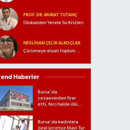
PROF. DR. MURAT TUTANÇ
Globalden Yerele Su Krizleri
NESLIHAN ÇELIK ALKOÇLAR
Çürümeye alışan toplum…
rend Haberler
Bursa'da
cezaevinden firar
etti, feci halde ölü
bulundu
Bursa'da kadınlara
özel ücretsiz Mavi Tur