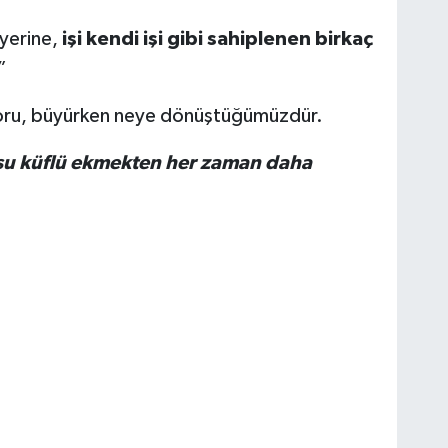
 yerine,
işi kendi işi gibi sahiplenen birkaç
”
 soru, büyürken neye dönüştüğümüzdür.
usu küflü ekmekten her zaman daha