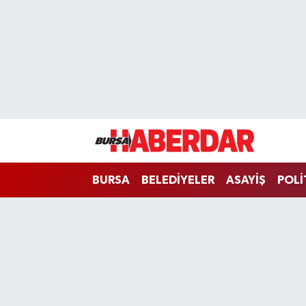
Hava Durumu
Trafik Durumu
Süper Lig Puan Durumu ve Fikstür
Tüm Manşetler
BURSA
BELEDİYELER
ASAYİŞ
POLİ
Son Dakika Haberleri
Haber Arşivi