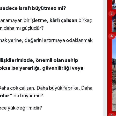
 sadece israfı büyütmez mi?
3
azanamayan bir işletme,
kârlı çalışan
birkaç
en daha mı güçlüdür?
4
ışmak yerine, değerini artırmaya odaklanmak
lişkilerimizde, önemli olan sahip
sa işe yararlığı, güvenilirliği veya
Daha çok çalışan, Daha büyük fabrika, Daha
rılar”
da büyür mü?
ce yük değil midir?
5