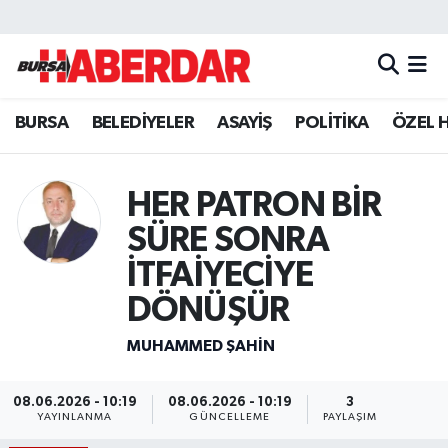
Hava Durumu
BURSA
BELEDİYELER
ASAYİŞ
POLİTİKA
ÖZEL 
Trafik Durumu
Süper Lig Puan Durumu ve Fikstür
HER PATRON BİR
Tüm Manşetler
SÜRE SONRA
İTFAİYECİYE
Son Dakika Haberleri
DÖNÜŞÜR
Haber Arşivi
MUHAMMED ŞAHIN
08.06.2026 - 10:19
08.06.2026 - 10:19
3
YAYINLANMA
GÜNCELLEME
PAYLAŞIM