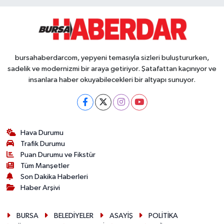
bursahaberdarcom, yepyeni temasıyla sizleri buluştururken,
sadelik ve modernizmi bir araya getiriyor. Şatafattan kaçınıyor ve
insanlara haber okuyabilecekleri bir altyapı sunuyor.
Hava Durumu
Trafik Durumu
Puan Durumu ve Fikstür
Tüm Manşetler
Son Dakika Haberleri
Haber Arşivi
BURSA
BELEDİYELER
ASAYİŞ
POLİTİKA