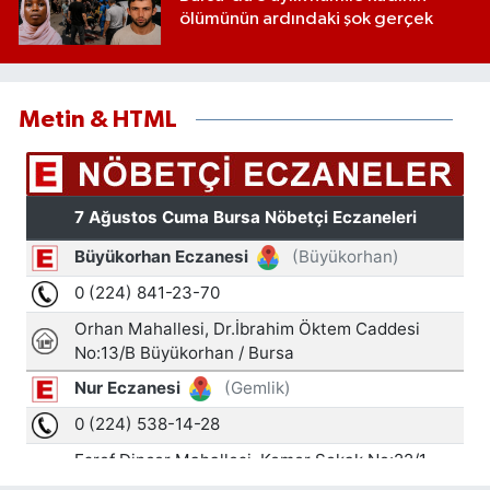
ölümünün ardındaki şok gerçek
Metin & HTML