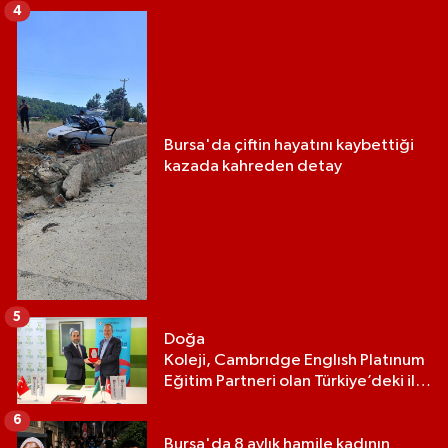
4
Bursa'da çiftin hayatını kaybettiği
kazada kahreden detay
5
Doğa
Koleji, Cambrıdge Englısh Platınum
Eğitim Partneri olan Türkiye’deki ilk
ve tek eğitim kurumu oldu
6
Bursa'da 8 aylık hamile kadının