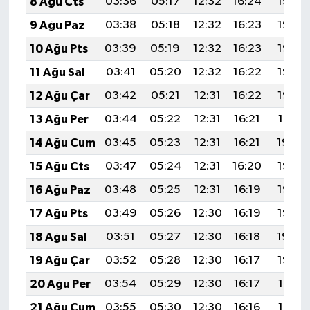
8 Ağu Cts
03:36
05:17
12:32
16:24
19:37
9 Ağu Paz
03:38
05:18
12:32
16:23
19:36
10 Ağu Pts
03:39
05:19
12:32
16:23
19:35
11 Ağu Sal
03:41
05:20
12:32
16:22
19:33
12 Ağu Çar
03:42
05:21
12:31
16:22
19:32
13 Ağu Per
03:44
05:22
12:31
16:21
19:31
14 Ağu Cum
03:45
05:23
12:31
16:21
19:29
15 Ağu Cts
03:47
05:24
12:31
16:20
19:28
16 Ağu Paz
03:48
05:25
12:31
16:19
19:27
17 Ağu Pts
03:49
05:26
12:30
16:19
19:25
18 Ağu Sal
03:51
05:27
12:30
16:18
19:24
19 Ağu Çar
03:52
05:28
12:30
16:17
19:22
20 Ağu Per
03:54
05:29
12:30
16:17
19:21
21 Ağu Cum
03:55
05:30
12:30
16:16
19:19