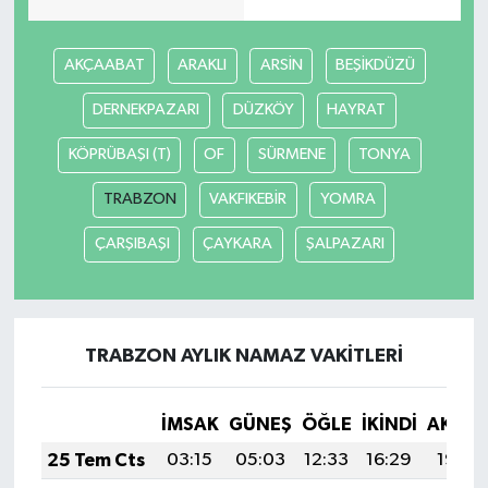
AKÇAABAT
ARAKLI
ARSİN
BEŞİKDÜZÜ
DERNEKPAZARI
DÜZKÖY
HAYRAT
KÖPRÜBAŞI (T)
OF
SÜRMENE
TONYA
TRABZON
VAKFIKEBİR
YOMRA
ÇARŞIBAŞI
ÇAYKARA
ŞALPAZARI
TRABZON AYLIK NAMAZ VAKITLERI
İMSAK
GÜNEŞ
ÖĞLE
İKINDI
AKŞA
25 Tem Cts
03:15
05:03
12:33
16:29
19:52