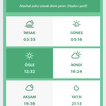
Nasihat edici olarak ölüm yeter. (Hadis-i şerif)
İMSAK
GÜNEŞ
03:35
05:16
ÖĞLE
İKINDI
12:32
16:24
AKŞAM
YATSI
19:38
21:13