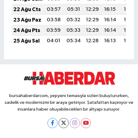
22 Ağu Cts
03:57
05:31
12:29
16:15
19:18
23 Ağu Paz
03:58
05:32
12:29
16:14
19:16
24 Ağu Pts
03:59
05:33
12:29
16:14
19:15
25 Ağu Sal
04:01
05:34
12:28
16:13
19:13
bursahaberdarcom, yepyeni temasıyla sizleri buluştururken,
sadelik ve modernizmi bir araya getiriyor. Şatafattan kaçınıyor ve
insanlara haber okuyabilecekleri bir altyapı sunuyor.