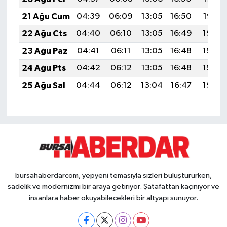
21 Ağu Cum
04:39
06:09
13:05
16:50
19:52
22 Ağu Cts
04:40
06:10
13:05
16:49
19:50
23 Ağu Paz
04:41
06:11
13:05
16:48
19:49
24 Ağu Pts
04:42
06:12
13:05
16:48
19:48
25 Ağu Sal
04:44
06:12
13:04
16:47
19:46
bursahaberdarcom, yepyeni temasıyla sizleri buluştururken,
sadelik ve modernizmi bir araya getiriyor. Şatafattan kaçınıyor ve
insanlara haber okuyabilecekleri bir altyapı sunuyor.