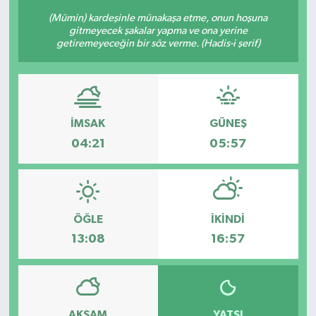
(Mümin) kardeşinle münakaşa etme, onun hoşuna
gitmeyecek şakalar yapma ve ona yerine
getiremeyeceğin bir söz verme. (Hadis-i şerif)
İMSAK
GÜNEŞ
04:21
05:57
ÖĞLE
İKINDI
13:08
16:57
AKŞAM
YATSI