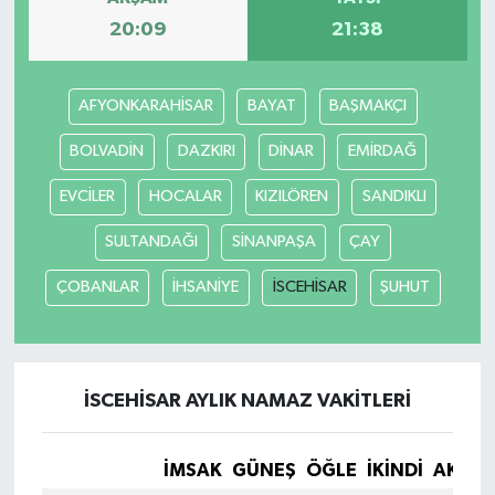
20:09
21:38
AFYONKARAHİSAR
BAYAT
BAŞMAKÇI
BOLVADİN
DAZKIRI
DİNAR
EMİRDAĞ
EVCİLER
HOCALAR
KIZILÖREN
SANDIKLI
SULTANDAĞI
SİNANPAŞA
ÇAY
ÇOBANLAR
İHSANİYE
İSCEHİSAR
ŞUHUT
İSCEHİSAR AYLIK NAMAZ VAKITLERI
İMSAK
GÜNEŞ
ÖĞLE
İKINDI
AKŞA