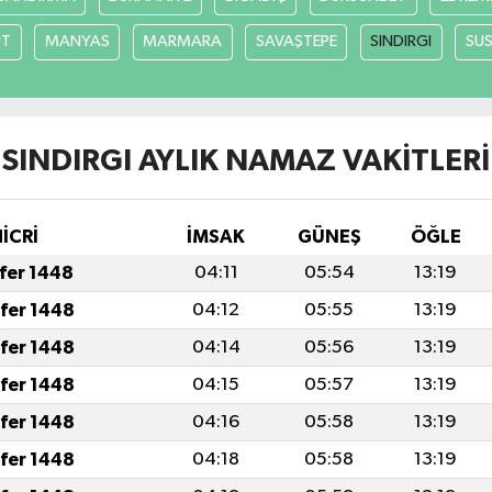
UT
MANYAS
MARMARA
SAVAŞTEPE
SINDIRGI
SUS
SINDIRGI AYLIK NAMAZ VAKITLERI
HİCRİ
İMSAK
GÜNEŞ
ÖĞLE
afer 1448
04:11
05:54
13:19
afer 1448
04:12
05:55
13:19
afer 1448
04:14
05:56
13:19
afer 1448
04:15
05:57
13:19
afer 1448
04:16
05:58
13:19
afer 1448
04:18
05:58
13:19