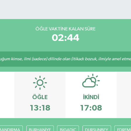
ÖĞLE VAKTINE KALAN SÜRE
02:44
m kimse, ilmi (sadece) dilinde olan (itikadı bozuk, ilmiyle amel etmeye
ÖĞLE
İKINDI
6
13:18
17:08
BANDIRMA
BURHANİYE
BİGADİÇ
DURSUNBEY
EDREM