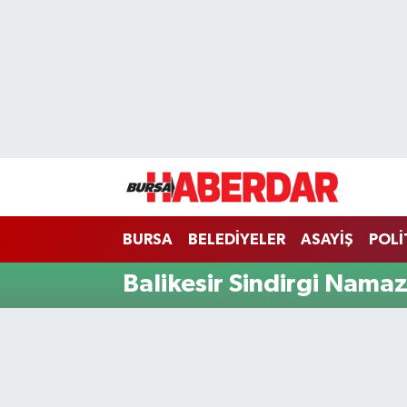
Hava Durumu
Trafik Durumu
Süper Lig Puan Durumu ve Fikstür
Tüm Manşetler
BURSA
BELEDİYELER
ASAYİŞ
POLİ
Son Dakika Haberleri
Balikesir Sindirgi Namaz
Haber Arşivi