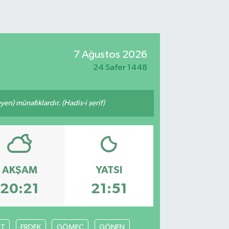
7 Ağustos 2026
24 Safer 1448
n) münafıklardır. (Hadis-i şerif)
AKŞAM
YATSI
20:21
21:51
İT
ERDEK
GÖMEÇ
GÖNEN