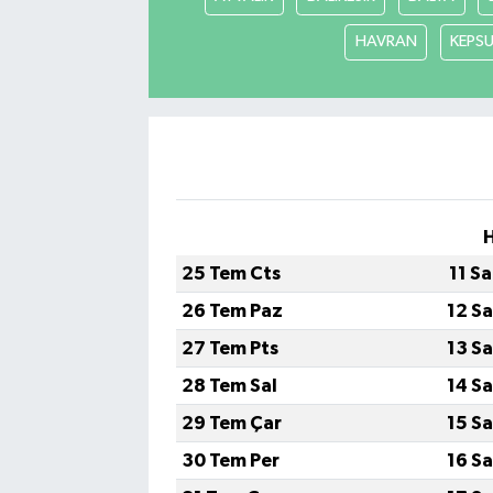
HAVRAN
KEPS
25 Tem Cts
11 S
26 Tem Paz
12 S
27 Tem Pts
13 S
28 Tem Sal
14 S
29 Tem Çar
15 S
30 Tem Per
16 S