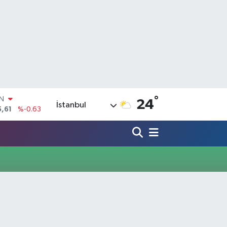
°
IN
24
İstanbul
5,61
%-0.63
R
43
%0.16
17
%-0.02
İN
63
%0.07
ALTIN
40
%0.45
00
%70