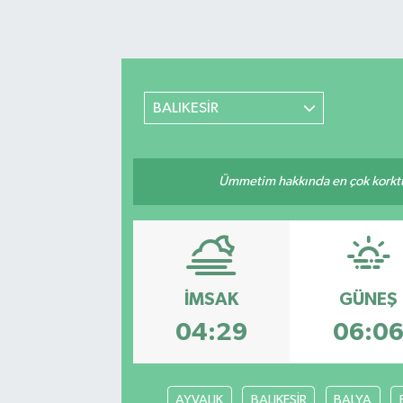
BALIKESİR
Ümmetim hakkında en çok korktuğu
İMSAK
GÜNEŞ
04:29
06:0
AYVALIK
BALIKESİR
BALYA