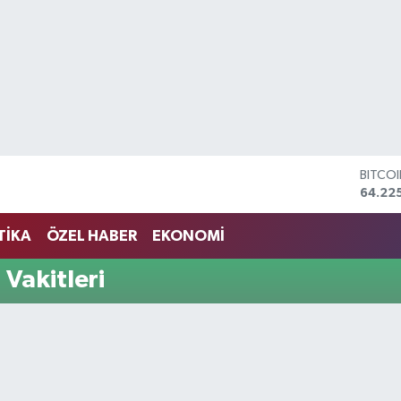
BITCO
64.22
DOLA
47,71
TİKA
ÖZEL HABER
EKONOMİ
EURO
55,03
 Vakitleri
STERL
64,24
GRAM 
6510.
BİST1
13.799