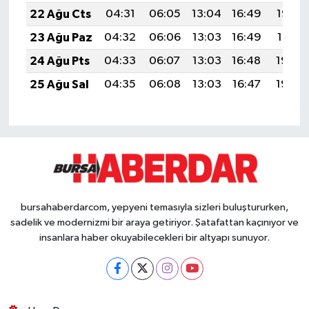
22 Ağu Cts
04:31
06:05
13:04
16:49
19:52
23 Ağu Paz
04:32
06:06
13:03
16:49
19:51
24 Ağu Pts
04:33
06:07
13:03
16:48
19:49
25 Ağu Sal
04:35
06:08
13:03
16:47
19:48
bursahaberdarcom, yepyeni temasıyla sizleri buluştururken,
sadelik ve modernizmi bir araya getiriyor. Şatafattan kaçınıyor ve
insanlara haber okuyabilecekleri bir altyapı sunuyor.