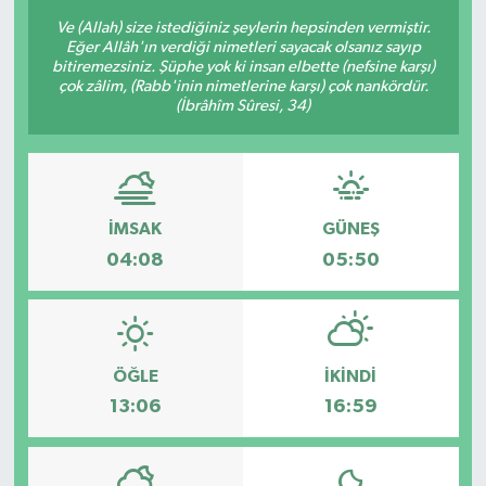
Ve (Allah) size istediğiniz şeylerin hepsinden vermiştir.
Eğer Allâh'ın verdiği nimetleri sayacak olsanız sayıp
bitiremezsiniz. Şüphe yok ki insan elbette (nefsine karşı)
çok zâlim, (Rabb'inin nimetlerine karşı) çok nankördür.
(İbrâhîm Sûresi, 34)
İMSAK
GÜNEŞ
04:08
05:50
ÖĞLE
İKINDI
13:06
16:59