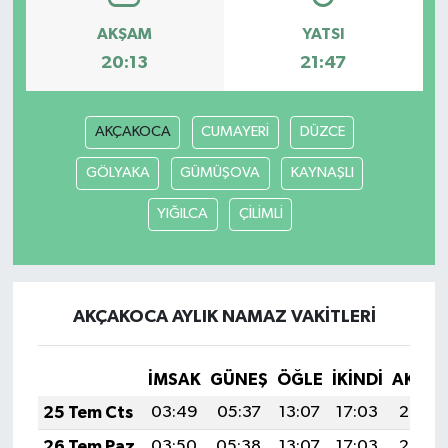
AKŞAM
YATSI
20:13
21:47
AKÇAKOCA
CUMAYERİ
DÜZCE
GÖLYAKA
GÜMÜŞOVA
KAYNAŞLI
YIĞILCA
ÇİLİMLİ
AKÇAKOCA AYLIK NAMAZ VAKITLERI
İMSAK
GÜNEŞ
ÖĞLE
İKINDI
AKŞA
25 Tem Cts
03:49
05:37
13:07
17:03
20:27
26 Tem Paz
03:50
05:38
13:07
17:03
20:26