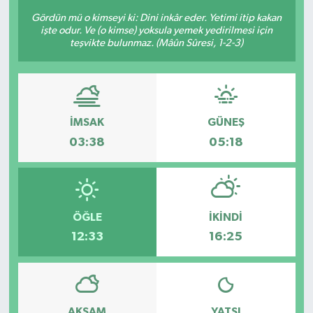
Gördün mü o kimseyi ki: Dini inkâr eder. Yetimi itip kakan
işte odur. Ve (o kimse) yoksula yemek yedirilmesi için
teşvikte bulunmaz. (Mâûn Sûresi, 1-2-3)
İMSAK
GÜNEŞ
03:38
05:18
ÖĞLE
İKINDI
12:33
16:25
AKŞAM
YATSI