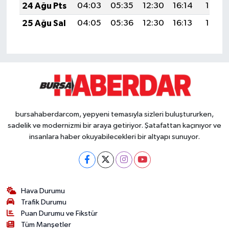
24 Ağu Pts
04:03
05:35
12:30
16:14
19:15
25 Ağu Sal
04:05
05:36
12:30
16:13
19:13
bursahaberdarcom, yepyeni temasıyla sizleri buluştururken,
sadelik ve modernizmi bir araya getiriyor. Şatafattan kaçınıyor ve
insanlara haber okuyabilecekleri bir altyapı sunuyor.
Hava Durumu
Trafik Durumu
Puan Durumu ve Fikstür
Tüm Manşetler