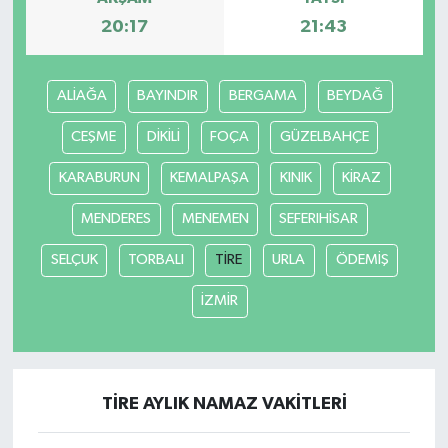
20:17
21:43
ALİAĞA
BAYINDIR
BERGAMA
BEYDAĞ
CEŞME
DİKİLİ
FOÇA
GÜZELBAHÇE
KARABURUN
KEMALPAŞA
KINIK
KİRAZ
MENDERES
MENEMEN
SEFERIHİSAR
SELÇUK
TORBALI
TİRE
URLA
ÖDEMİŞ
İZMİR
TİRE AYLIK NAMAZ VAKITLERI