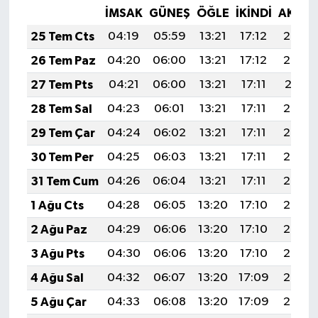
İMSAK
GÜNEŞ
ÖĞLE
İKINDI
AKŞA
25 Tem Cts
04:19
05:59
13:21
17:12
20:33
26 Tem Paz
04:20
06:00
13:21
17:12
20:32
27 Tem Pts
04:21
06:00
13:21
17:11
20:31
28 Tem Sal
04:23
06:01
13:21
17:11
20:30
29 Tem Çar
04:24
06:02
13:21
17:11
20:29
30 Tem Per
04:25
06:03
13:21
17:11
20:28
31 Tem Cum
04:26
06:04
13:21
17:11
20:27
1 Ağu Cts
04:28
06:05
13:20
17:10
20:26
2 Ağu Paz
04:29
06:06
13:20
17:10
20:25
3 Ağu Pts
04:30
06:06
13:20
17:10
20:24
4 Ağu Sal
04:32
06:07
13:20
17:09
20:23
5 Ağu Çar
04:33
06:08
13:20
17:09
20:22