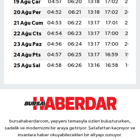
19 Ağu Çar
04:51
06:20
13:18
17:02
20:05
20 Ağu Per
04:52
06:21
13:18
17:02
20:04
21 Ağu Cum
04:53
06:22
13:17
17:01
20:03
22 Ağu Cts
04:54
06:23
13:17
17:00
20:01
23 Ağu Paz
04:56
06:24
13:17
17:00
20:00
24 Ağu Pts
04:57
06:25
13:17
16:59
19:59
25 Ağu Sal
04:58
06:26
13:16
16:58
19:57
bursahaberdarcom, yepyeni temasıyla sizleri buluştururken,
sadelik ve modernizmi bir araya getiriyor. Şatafattan kaçınıyor ve
insanlara haber okuyabilecekleri bir altyapı sunuyor.