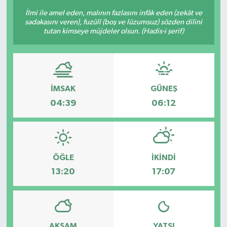
İlmi ile amel eden, malının fazlasını infâk eden (zekât ve
sadakasını veren), fuzûlî (boş ve lüzumsuz) sözden dilini
tutan kimseye müjdeler olsun. (Hadis-i şerif)
İMSAK
GÜNEŞ
04:39
06:12
ÖĞLE
İKINDI
13:20
17:07
AKŞAM
YATSI