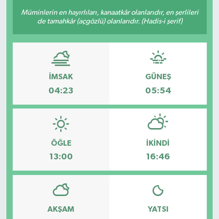
Müminlerin en hayırlıları, kanaatkâr olanlarıdır, en şerlileri
de tamahkâr (açgözlü) olanlarıdır. (Hadis-i şerif)
İMSAK
GÜNEŞ
04:23
05:54
ÖĞLE
İKINDI
13:00
16:46
AKŞAM
YATSI