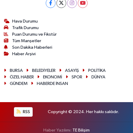
Hava Durumu
Trafik Durumu
Puan Durumu ve Fikstür
Tüm Manşetler
Son Dakika Haberleri
Haber Arşivi
BURSA
BELEDİYELER
ASAYİŞ
POLİTİKA
ÖZEL HABER
EKONOMİ
SPOR
DÜNYA
GÜNDEM
HABERDE İNSAN
RSS
Copyright © 2024. Her hakkı saklıdır.
Haber Yazılımı:
TE Bilişim