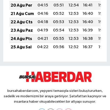
20 Ağu Per
04:15
05:51
12:54
16:41
19:46
21 Ağu Cum
04:16
05:52
12:53
16:40
19:45
22 Ağu Cts
04:18
05:53
12:53
16:40
19:43
23 Ağu Paz
04:19
05:54
12:53
16:39
19:42
24 Ağu Pts
04:21
05:55
12:53
16:38
19:40
25 Ağu Sal
04:22
05:56
12:52
16:37
19:38
bursahaberdarcom, yepyeni temasıyla sizleri buluştururken,
sadelik ve modernizmi bir araya getiriyor. Şatafattan kaçınıyor ve
insanlara haber okuyabilecekleri bir altyapı sunuyor.