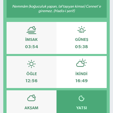
Nemmâm (koğuculuk yapan, laf taşıyan kimse) Cennet'e
giremez. (Hadis-i şerif)
İMSAK
GÜNEŞ
03:54
05:38
ÖĞLE
İKINDI
12:56
16:49
AKŞAM
YATSI