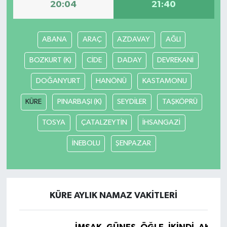
20:04
21:40
ABANA
ARAÇ
AZDAVAY
AĞLI
BOZKURT (K)
CİDE
DADAY
DEVREKANİ
DOĞANYURT
HANÖNÜ
KASTAMONU
KÜRE
PINARBAŞI (K)
SEYDİLER
TAŞKÖPRÜ
TOSYA
ÇATALZEYTİN
İHSANGAZİ
İNEBOLU
ŞENPAZAR
KÜRE AYLIK NAMAZ VAKITLERI