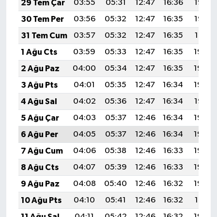
29 Tem Çar
03:55
05:31
12:47
16:36
19:53
30 Tem Per
03:56
05:32
12:47
16:35
19:52
31 Tem Cum
03:57
05:32
12:47
16:35
19:51
1 Ağu Cts
03:59
05:33
12:47
16:35
19:50
2 Ağu Paz
04:00
05:34
12:47
16:35
19:49
3 Ağu Pts
04:01
05:35
12:47
16:34
19:48
4 Ağu Sal
04:02
05:36
12:47
16:34
19:47
5 Ağu Çar
04:03
05:37
12:46
16:34
19:46
6 Ağu Per
04:05
05:37
12:46
16:34
19:45
7 Ağu Cum
04:06
05:38
12:46
16:33
19:44
8 Ağu Cts
04:07
05:39
12:46
16:33
19:43
9 Ağu Paz
04:08
05:40
12:46
16:32
19:42
10 Ağu Pts
04:10
05:41
12:46
16:32
19:41
11 Ağu Sal
04:11
05:42
12:46
16:32
19:40