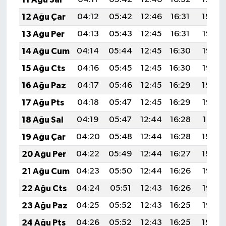
12 Ağu Çar
04:12
05:42
12:46
16:31
19:39
13 Ağu Per
04:13
05:43
12:45
16:31
19:38
14 Ağu Cum
04:14
05:44
12:45
16:30
19:36
15 Ağu Cts
04:16
05:45
12:45
16:30
19:35
16 Ağu Paz
04:17
05:46
12:45
16:29
19:34
17 Ağu Pts
04:18
05:47
12:45
16:29
19:33
18 Ağu Sal
04:19
05:47
12:44
16:28
19:31
19 Ağu Çar
04:20
05:48
12:44
16:28
19:30
20 Ağu Per
04:22
05:49
12:44
16:27
19:29
21 Ağu Cum
04:23
05:50
12:44
16:26
19:28
22 Ağu Cts
04:24
05:51
12:43
16:26
19:26
23 Ağu Paz
04:25
05:52
12:43
16:25
19:25
24 Ağu Pts
04:26
05:52
12:43
16:25
19:24