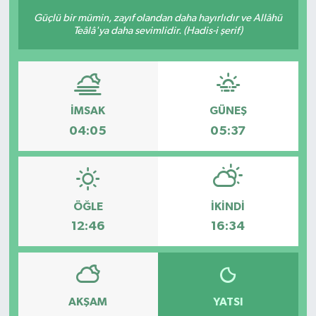
Güçlü bir mümin, zayıf olandan daha hayırlıdır ve Allâhü
Teâlâ'ya daha sevimlidir. (Hadis-i şerif)
İMSAK
GÜNEŞ
04:05
05:37
ÖĞLE
İKINDI
12:46
16:34
AKŞAM
YATSI