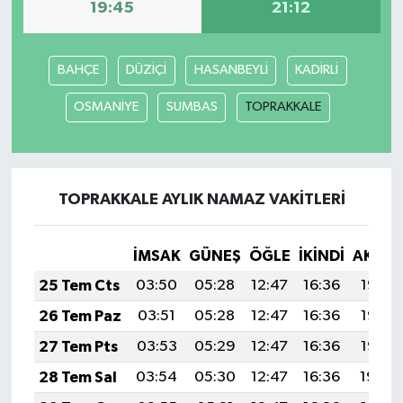
19:45
21:12
BAHÇE
DÜZİÇİ
HASANBEYLİ
KADİRLİ
OSMANİYE
SUMBAS
TOPRAKKALE
TOPRAKKALE AYLIK NAMAZ VAKITLERI
İMSAK
GÜNEŞ
ÖĞLE
İKINDI
AKŞA
25 Tem Cts
03:50
05:28
12:47
16:36
19:56
26 Tem Paz
03:51
05:28
12:47
16:36
19:56
27 Tem Pts
03:53
05:29
12:47
16:36
19:55
28 Tem Sal
03:54
05:30
12:47
16:36
19:54