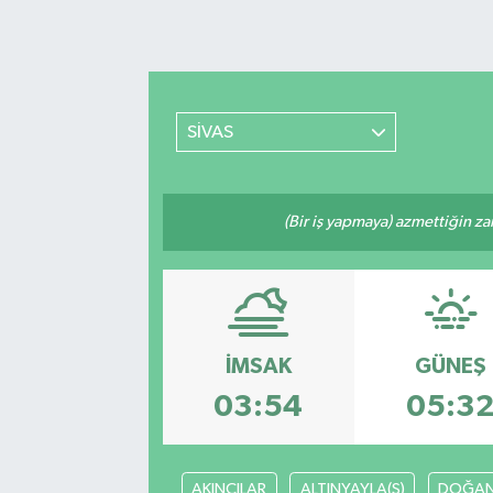
SİVAS
(Bir iş yapmaya) azmettiğin zam
İMSAK
GÜNEŞ
03:54
05:3
AKINCILAR
ALTINYAYLA(S)
DOĞAN