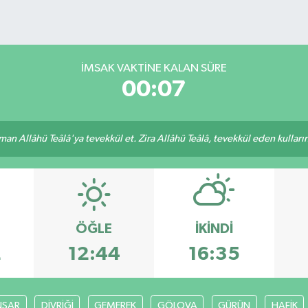
İMSAK VAKTINE KALAN SÜRE
00:07
an Allâhü Teâlâ'ya tevekkül et. Zira Allâhü Teâlâ, tevekkül eden kullarını
ÖĞLE
İKINDI
2
12:44
16:35
ŞAR
DİVRİĞİ
GEMEREK
GÖLOVA
GÜRÜN
HAFİK