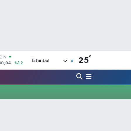
°
COIN
25
İstanbul
30,04
%1.2
AR
7106
%0.17
O
652
%0.27
LİN
4046
%0.35
M ALTIN
8.99
%2.59
100
73
%-19