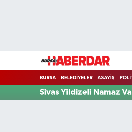
Hava Durumu
Trafik Durumu
Süper Lig Puan Durumu ve Fikstür
Tüm Manşetler
BURSA
BELEDİYELER
ASAYİŞ
POLİ
Son Dakika Haberleri
Sivas Yildizeli Namaz Va
Haber Arşivi