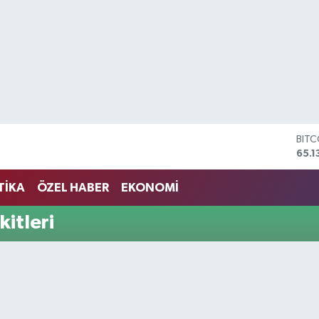
BIT
65.1
DOL
47,
TİKA
ÖZEL HABER
EKONOMİ
EUR
55,1
kitleri
STER
64,
GRA
664
BİST
13.7