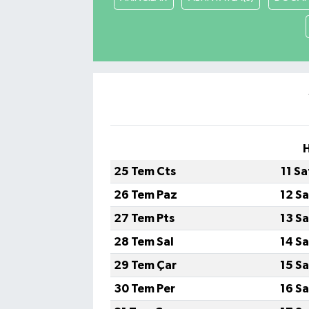
H
25 Tem Cts
11 S
26 Tem Paz
12 S
27 Tem Pts
13 S
28 Tem Sal
14 S
29 Tem Çar
15 S
30 Tem Per
16 S