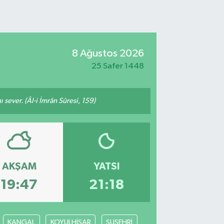
8 Ağustos 2026
25 Safer 1448
 sever. (Âl-i İmrân Sûresi, 159)
AKŞAM
YATSI
19:47
21:18
KANGAL
KOYULHİSAR
SUŞEHRİ