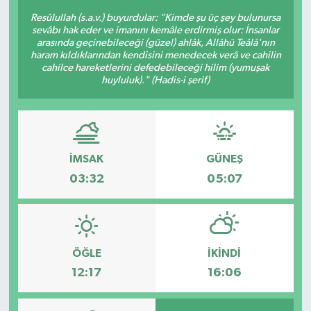
Resûlullah (s.a.v.) buyurdular: "Kimde şu üç şey bulunursa
sevâbı hak eder ve imanını kemâle erdirmiş olur: İnsanlar
arasında geçinebileceği (güzel) ahlâk, Allâhü Teâlâ'nın
haram kıldıklarından kendisini menedecek verâ ve cahilin
cahilce hareketlerini defedebileceği hilim (yumuşak
huyluluk)." (Hadis-i şerif)
İMSAK
GÜNEŞ
03:32
05:07
ÖĞLE
İKINDI
12:17
16:06