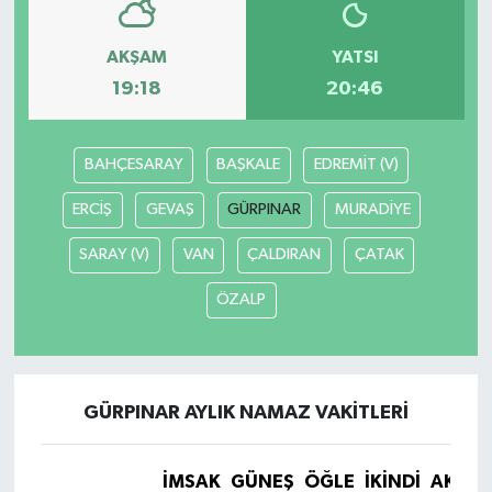
AKŞAM
YATSI
19:18
20:46
BAHÇESARAY
BAŞKALE
EDREMİT (V)
ERCİŞ
GEVAŞ
GÜRPINAR
MURADİYE
SARAY (V)
VAN
ÇALDIRAN
ÇATAK
ÖZALP
GÜRPINAR AYLIK NAMAZ VAKITLERI
İMSAK
GÜNEŞ
ÖĞLE
İKINDI
AKŞA