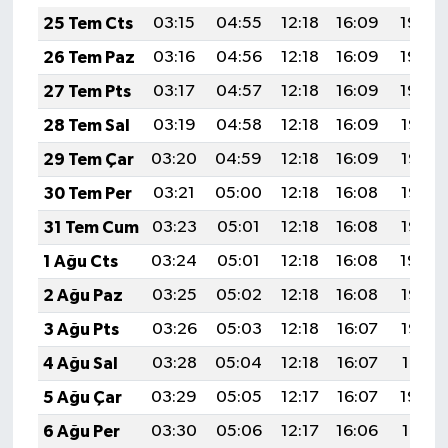
25 Tem Cts
03:15
04:55
12:18
16:09
19:30
26 Tem Paz
03:16
04:56
12:18
16:09
19:30
27 Tem Pts
03:17
04:57
12:18
16:09
19:29
28 Tem Sal
03:19
04:58
12:18
16:09
19:28
29 Tem Çar
03:20
04:59
12:18
16:09
19:27
30 Tem Per
03:21
05:00
12:18
16:08
19:26
31 Tem Cum
03:23
05:01
12:18
16:08
19:25
1 Ağu Cts
03:24
05:01
12:18
16:08
19:24
2 Ağu Paz
03:25
05:02
12:18
16:08
19:23
3 Ağu Pts
03:26
05:03
12:18
16:07
19:22
4 Ağu Sal
03:28
05:04
12:18
16:07
19:21
5 Ağu Çar
03:29
05:05
12:17
16:07
19:20
6 Ağu Per
03:30
05:06
12:17
16:06
19:19