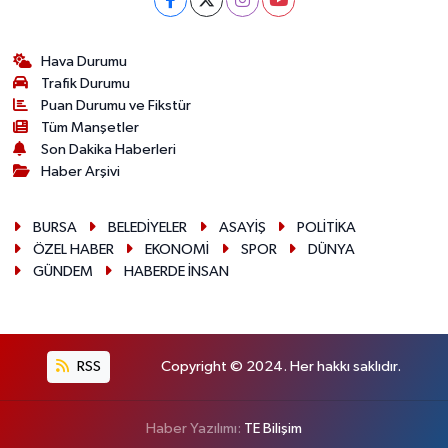
Hava Durumu
Trafik Durumu
Puan Durumu ve Fikstür
Tüm Manşetler
Son Dakika Haberleri
Haber Arşivi
BURSA
BELEDİYELER
ASAYİŞ
POLİTİKA
ÖZEL HABER
EKONOMİ
SPOR
DÜNYA
GÜNDEM
HABERDE İNSAN
RSS
Copyright © 2024. Her hakkı saklıdır.
Haber Yazılımı:
TE Bilişim