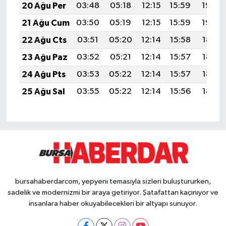
20 Ağu Per
03:48
05:18
12:15
15:59
19:02
21 Ağu Cum
03:50
05:19
12:15
15:59
19:00
22 Ağu Cts
03:51
05:20
12:14
15:58
18:59
23 Ağu Paz
03:52
05:21
12:14
15:57
18:58
24 Ağu Pts
03:53
05:22
12:14
15:57
18:56
25 Ağu Sal
03:55
05:22
12:14
15:56
18:55
bursahaberdarcom, yepyeni temasıyla sizleri buluştururken,
sadelik ve modernizmi bir araya getiriyor. Şatafattan kaçınıyor ve
insanlara haber okuyabilecekleri bir altyapı sunuyor.