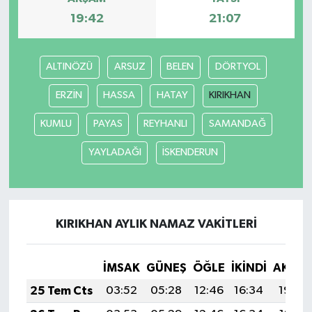
19:42
21:07
ALTINÖZÜ
ARSUZ
BELEN
DÖRTYOL
ERZİN
HASSA
HATAY
KIRIKHAN
KUMLU
PAYAS
REYHANLI
SAMANDAĞ
YAYLADAĞI
İSKENDERUN
KIRIKHAN AYLIK NAMAZ VAKITLERI
İMSAK
GÜNEŞ
ÖĞLE
İKINDI
AKŞA
25 Tem Cts
03:52
05:28
12:46
16:34
19:54