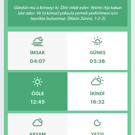
Gördün mü o kimseyi ki: Dini inkâr eder. Yetimi itip kakan
işte odur. Ve (o kimse) yoksula yemek yedirilmesi için
teşvikte bulunmaz. (Mâûn Sûresi, 1-2-3)
İMSAK
GÜNEŞ
04:07
05:38
ÖĞLE
İKINDI
12:45
16:32
AKŞAM
YATSI