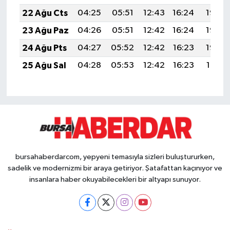
22 Ağu Cts
04:25
05:51
12:43
16:24
19:25
23 Ağu Paz
04:26
05:51
12:42
16:24
19:23
24 Ağu Pts
04:27
05:52
12:42
16:23
19:22
25 Ağu Sal
04:28
05:53
12:42
16:23
19:21
bursahaberdarcom, yepyeni temasıyla sizleri buluştururken,
sadelik ve modernizmi bir araya getiriyor. Şatafattan kaçınıyor ve
insanlara haber okuyabilecekleri bir altyapı sunuyor.