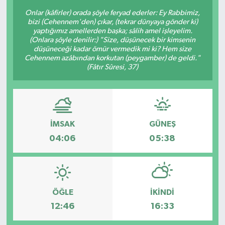
Onlar (kâfirler) orada şöyle feryad ederler: Ey Rabbimiz,
bizi (Cehennem'den) çıkar, (tekrar dünyaya gönder ki)
yaptığımız amellerden başka; sâlih amel işleyelim.
(Onlara şöyle denilir:) "Size, düşünecek bir kimsenin
düşüneceği kadar ömür vermedik mi ki? Hem size
Cehennem azâbından korkutan (peygamber) de geldi."
(Fâtır Sûresi, 37)
İMSAK
GÜNEŞ
04:06
05:38
ÖĞLE
İKINDI
12:46
16:33