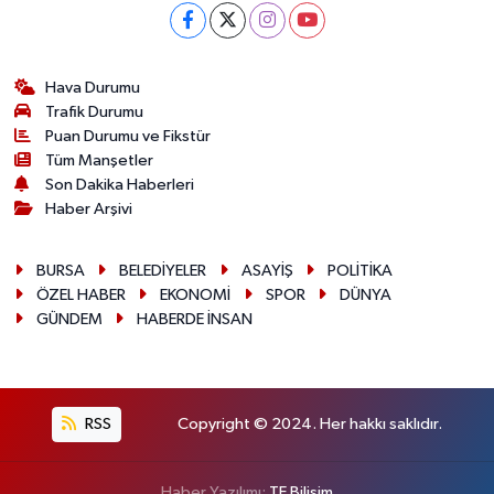
Hava Durumu
Trafik Durumu
Puan Durumu ve Fikstür
Tüm Manşetler
Son Dakika Haberleri
Haber Arşivi
BURSA
BELEDİYELER
ASAYİŞ
POLİTİKA
ÖZEL HABER
EKONOMİ
SPOR
DÜNYA
GÜNDEM
HABERDE İNSAN
RSS
Copyright © 2024. Her hakkı saklıdır.
Haber Yazılımı:
TE Bilişim