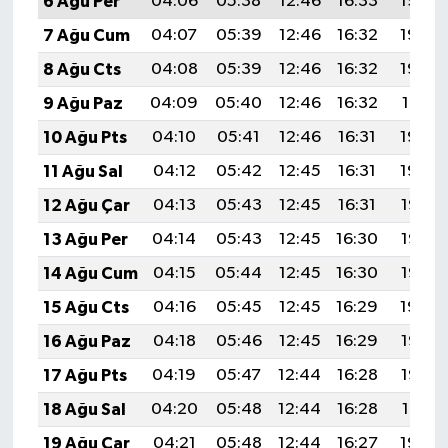
6 Ağu Per
04:06
05:38
12:46
16:33
19:45
7 Ağu Cum
04:07
05:39
12:46
16:32
19:44
8 Ağu Cts
04:08
05:39
12:46
16:32
19:42
9 Ağu Paz
04:09
05:40
12:46
16:32
19:41
10 Ağu Pts
04:10
05:41
12:46
16:31
19:40
11 Ağu Sal
04:12
05:42
12:45
16:31
19:39
12 Ağu Çar
04:13
05:43
12:45
16:31
19:38
13 Ağu Per
04:14
05:43
12:45
16:30
19:37
14 Ağu Cum
04:15
05:44
12:45
16:30
19:36
15 Ağu Cts
04:16
05:45
12:45
16:29
19:34
16 Ağu Paz
04:18
05:46
12:45
16:29
19:33
17 Ağu Pts
04:19
05:47
12:44
16:28
19:32
18 Ağu Sal
04:20
05:48
12:44
16:28
19:31
19 Ağu Çar
04:21
05:48
12:44
16:27
19:29