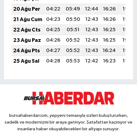
20 Ağu Per
04:22
05:49
12:44
16:26
19:28
21 Ağu Cum
04:23
05:50
12:43
16:26
19:27
22 Ağu Cts
04:25
05:51
12:43
16:25
19:26
23 Ağu Paz
04:26
05:52
12:43
16:25
19:24
24 Ağu Pts
04:27
05:52
12:43
16:24
19:23
25 Ağu Sal
04:28
05:53
12:42
16:23
19:22
bursahaberdarcom, yepyeni temasıyla sizleri buluştururken,
sadelik ve modernizmi bir araya getiriyor. Şatafattan kaçınıyor ve
insanlara haber okuyabilecekleri bir altyapı sunuyor.