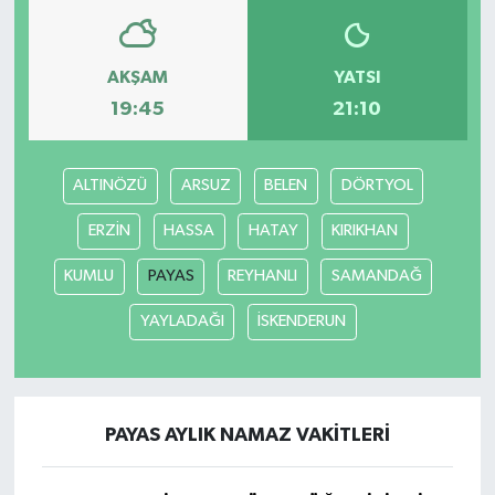
AKŞAM
YATSI
19:45
21:10
ALTINÖZÜ
ARSUZ
BELEN
DÖRTYOL
ERZİN
HASSA
HATAY
KIRIKHAN
KUMLU
PAYAS
REYHANLI
SAMANDAĞ
YAYLADAĞI
İSKENDERUN
PAYAS AYLIK NAMAZ VAKITLERI